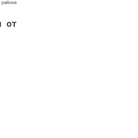
 района
и от