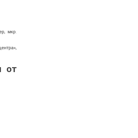
р, мкр.
ентра»,
и от