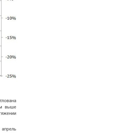
тлована
ем выше
тяжении
 апрель