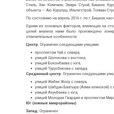
Стиль, Хан Компани, Эмарк Строй, Бишкек Кур
объекта — Аю Курулуш, Ильтегстрой, Толман Стро
По состоянию на апрель 2016 г. по г. Бишкек нас
Одним из основных факторов, влияющих на стои
целей анализа нами было произведено зони
отличительные особенности:
Центр.
Ограничен следующими улицами:
проспектом Чуй с севера,
улицей Шопокова с востока,
улицей Боконбаева с юга,
улицей Турусбекова с запада.
Срединный центр.
Ограничен следующими улиц
улицей Жибек Жолу с севера,
улицей Шабдан Баатыра (Алма-атинской) с 
улицей Ахунбаева с юга,
улицей Молодая Гвардия и проспектом Мира 
Юг (южные микрорайоны)
Запад.
Ограничен: