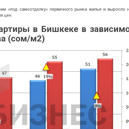
нии «под самоотделку» первичного рынка жилья и выросло н
я цен.
вартиры в Бишкеке в зависим
ва (сом/м
2
)