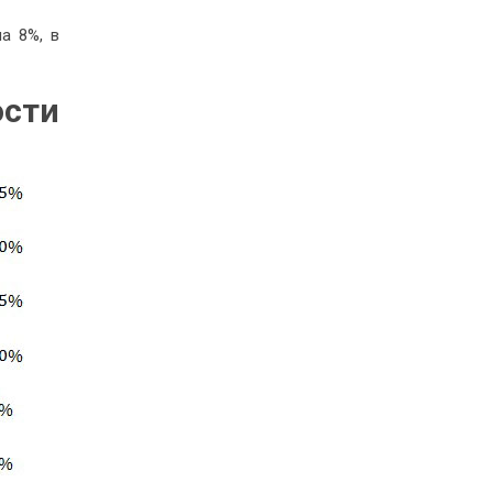
а 8%, в
ости