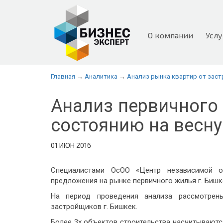
О компании
Услу
Главная
→
Аналитика
→
Анализ рынка квартир от зас
Анализ первичного
состоянию на весну 
01 ИЮН 2016
Специалистами ОсОО «Центр независимой о
предложения на рынке первичного жилья г. Бишке
На период проведения анализа рассмотрен
застройщиков г. Бишкек.
Более 3х объектов строительства насчитываются 