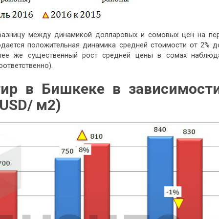
разницу между динамикой долларовых и сомовых цен на пе
юдается положительная динамика средней стоимости от 2% д
олее же существенный рост средней цены в сомах наблюд
оответственно).
тир в Бишкеке в зависимост
(USD/ м
2
)