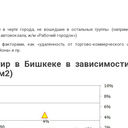
 в черте города, не вошедшие в остальные группы. (наприме
 автовокзала, ж/м «Рабочий городок»).
факторами, как «удалённость от торгово-коммерческого ц
она» и пр.
тир в Бишкеке в зависимост
м
2
)