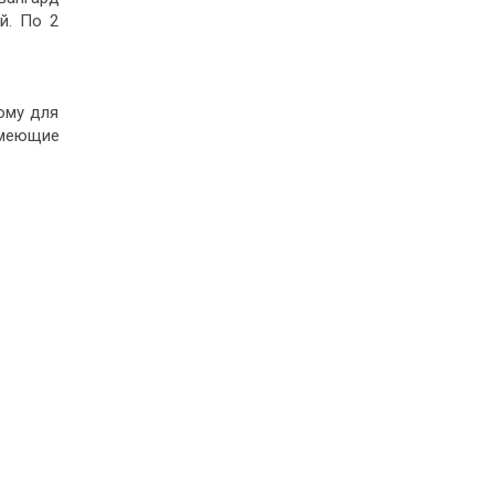
й. По 2
ому для
имеющие