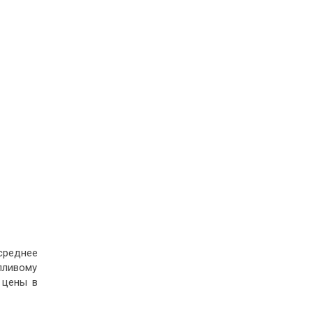
 среднее
пливому
 цены в