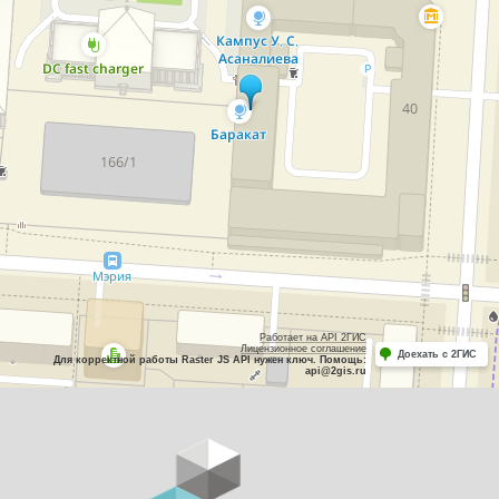
Работает на API 2ГИС
Лицензионное соглашение
Доехать с 2ГИС
Для корректной работы Raster JS API нужен ключ. Помощь:
api@2gis.ru