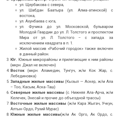
ул. Щербакова с севера,
ул. Шабдан Баатыра (ул. Алма-атинской) с
востока,
ул. Ахунбаева с юга,
ул. Фучика до ул. Московской, бульваром
Молодой Гвардии до ул. Л. Толстого и проспектом
Мира от ул. Л. Толстого – с запада. за
исключением квадрата в п. 1.
Жилой массив «Рабочий городок» также включен
в данный район.
Юг.
Южные микрорайоны и прилегающие к ним районы
(мкрн. Джал не включен)
Восток
(мкрн. Аламедин, Тунгуч, ж/м Кок Жар, с.
Лебединовка)
Западные жилые массивы
(Кызыл — Аскер, ж/м Ала
– Тоо, Касым, Аска-Таш)
Северные жилые массивы
(с. Нижняя Ала-Арча, ж/м
Келечек, Энесай и прочие до объездной трассы)
Восточные жилые массивы
(ж/м Кара Жыгач, Учкун,
Алтын-Ордо, Рухий Мурас)
Южные жилые массивы
(ж/м Ак Орго, Ак Ордо, с.