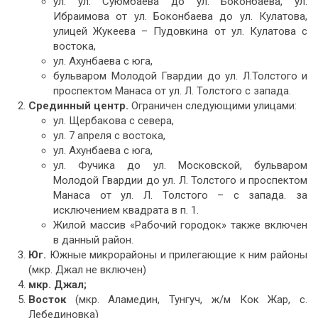
ул. ул. Суюмбаева до ул. Боконбаева, ул.
Ибраимова от ул. Боконбаева до ул. Кулатова,
улицей Жукеева – Пудовкина от ул. Кулатова с
востока,
ул. Ахунбаева с юга,
бульваром Молодой Гвардии до ул. Л.Толстого и
проспектом Манаса от ул. Л. Толстого с запада.
Срединный центр.
Ограничен следующими улицами:
ул. Щербакова с севера,
ул. 7 апреля с востока,
ул. Ахунбаева с юга,
ул. Фучика до ул. Московской, бульваром
Молодой Гвардии до ул. Л. Толстого и проспектом
Манаса от ул. Л. Толстого – с запада. за
исключением квадрата в п. 1.
Жилой массив «Рабочий городок» также включен
в данный район.
Юг.
Южные микрорайоны и прилегающие к ним районы
(мкр. Джал не включен)
мкр. Джал;
Восток
(мкр. Аламедин, Тунгуч, ж/м Кок Жар, с.
Лебединовка)