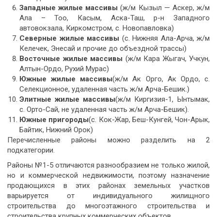
Западные жилые массивы
(ж/м Кызыл — Аскер, ж/м
Ала – Тоо, Касым, Аска-Таш, р-н Западного
автовокзала, Киркомстром, с. Новопавловка)
Северные жилые массивы
(с. Нижняя Ала-Арча, ж/м
Келечек, Энесай и прочие до объездной трассы)
Восточные жилые массивы
(ж/м Кара Жыгач, Учкун,
Алтын-Ордо, Рухий Мурас)
Южные жилые массивы
(ж/м Ак Орго, Ак Ордо, с.
Селекционное, удаленная часть ж/м Арча-Бешик.)
Элитные жилые массивы
(ж/м Киргизия-1, Ынтымак,
с. Орто-Сай, не удаленная часть ж/м Арча-Бешик).
Южные пригороды
(с. Кок-Жар, Беш-Кунгей, Чон-Арык,
Байтик, Нижний Орок)
Перечисленные районы можно разделить на 2
подкатегории.
Районы №1-5 отличаются разнообразием не только жилой,
но и коммерческой недвижимости, поэтому назначение
продающихся в этих районах земельных участков
варьируется от индивидуального жилищного
строительства до многоэтажного строительства и
строительства крупных коммерческих объектов.